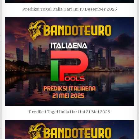
Prediksi Togel Italia Hari Ini 19 Desember 2025
Prediksi Togel Italia Hari Ini 21 Mei 2025