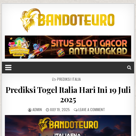
POSTED
PREDIKSI ITALIA
IN
Prediksi Togel Italia Hari Ini 19 Juli
2025
ADMIN
JULY 19, 2025
LEAVE A COMMENT