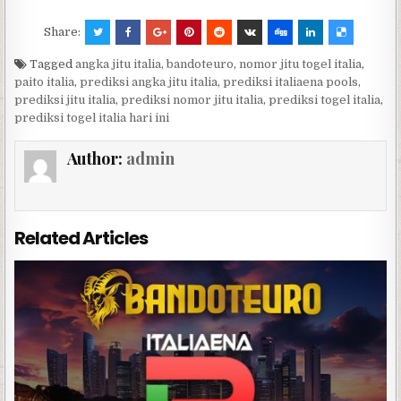
Share:
Tagged
angka jitu italia
,
bandoteuro
,
nomor jitu togel italia
,
paito italia
,
prediksi angka jitu italia
,
prediksi italiaena pools
,
prediksi jitu italia
,
prediksi nomor jitu italia
,
prediksi togel italia
,
prediksi togel italia hari ini
Author:
admin
Related Articles