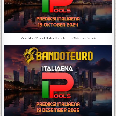
Prediksi Togel Italia Hari Ini 19 Oktober 2024