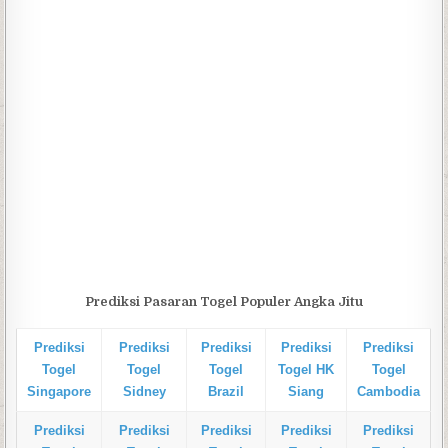
Prediksi Pasaran Togel Populer Angka Jitu
Prediksi
Prediksi
Prediksi
Prediksi
Prediksi
Togel
Togel
Togel
Togel HK
Togel
Singapore
Sidney
Brazil
Siang
Cambodia
Prediksi
Prediksi
Prediksi
Prediksi
Prediksi