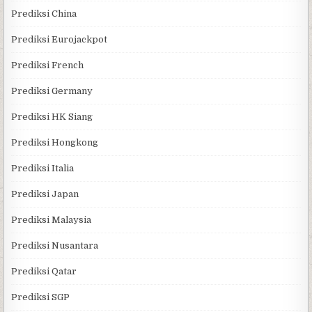
Prediksi China
Prediksi Eurojackpot
Prediksi French
Prediksi Germany
Prediksi HK Siang
Prediksi Hongkong
Prediksi Italia
Prediksi Japan
Prediksi Malaysia
Prediksi Nusantara
Prediksi Qatar
Prediksi SGP