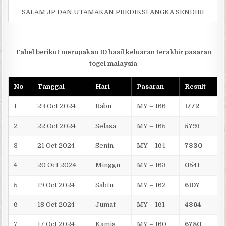
SALAM JP DAN UTAMAKAN PREDIKSI ANGKA SENDIRI
Tabel berikut merupakan 10 hasil keluaran terakhir pasaran
togel malaysia
No
Tanggal
Hari
Pasaran
Result
1
23 Oct 2024
Rabu
MY – 166
1772
2
22 Oct 2024
Selasa
MY – 165
5791
3
21 Oct 2024
Senin
MY – 164
7330
4
20 Oct 2024
Minggu
MY – 163
0541
5
19 Oct 2024
Sabtu
MY – 162
6107
6
18 Oct 2024
Jumat
MY – 161
4364
7
17 Oct 2024
Kamis
MY – 160
6780