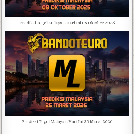
Prediksi Togel Malaysia Hari Ini 08 Oktober 2025
Prediksi Togel Malaysia Hari Ini 25 Maret 2026