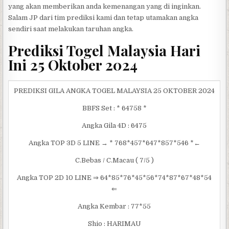
yang akan memberikan anda kemenangan yang di inginkan.
Salam JP dari tim prediksi kami dan tetap utamakan angka
sendiri saat melakukan taruhan angka.
Prediksi Togel Malaysia Hari
Ini 25 Oktober 2024
PREDIKSI GILA ANGKA TOGEL MALAYSIA 25 OKTOBER 2024
BBFS Set : * 64758 *
Angka Gila 4D : 6475
Angka TOP 3D 5 LINE → * 768*457*647*857*546 *←
C.Bebas / C.Macau ( 7/5 )
Angka TOP 2D 10 LINE ⇒ 64*85*76*45*56*74*87*67*48*54
⇐
Angka Kembar : 77*55
Shio : HARIMAU