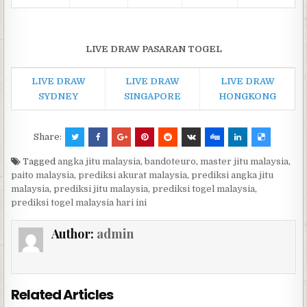
LIVE DRAW PASARAN TOGEL
LIVE DRAW
LIVE DRAW
LIVE DRAW
SYDNEY
SINGAPORE
HONGKONG
Share:
Tagged
angka jitu malaysia
,
bandoteuro
,
master jitu malaysia
,
paito malaysia
,
prediksi akurat malaysia
,
prediksi angka jitu
malaysia
,
prediksi jitu malaysia
,
prediksi togel malaysia
,
prediksi togel malaysia hari ini
Author:
admin
Related Articles