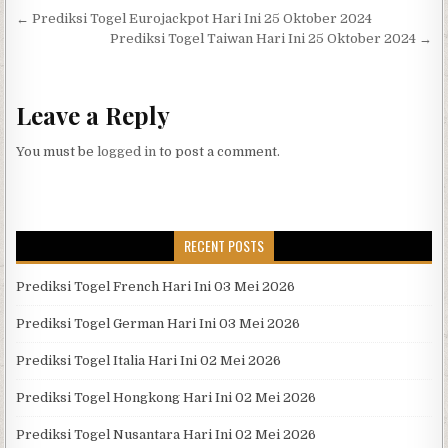
Post
← Prediksi Togel Eurojackpot Hari Ini 25 Oktober 2024
navigation
Prediksi Togel Taiwan Hari Ini 25 Oktober 2024 →
Leave a Reply
You must be
logged in
to post a comment.
RECENT POSTS
Prediksi Togel French Hari Ini 03 Mei 2026
Prediksi Togel German Hari Ini 03 Mei 2026
Prediksi Togel Italia Hari Ini 02 Mei 2026
Prediksi Togel Hongkong Hari Ini 02 Mei 2026
Prediksi Togel Nusantara Hari Ini 02 Mei 2026