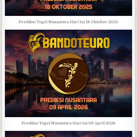
Prediksi Togel Nusantara Hari Ini 18 Oktober 2025
Prediksi Togel Nusantara Hari Ini 09 April 2026