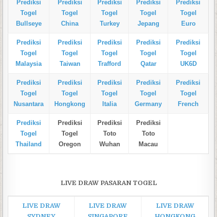
Prediksi
Prediksi
Prediksi
Prediksi
Prediksi
Togel
Togel
Togel
Togel
Togel
Bullseye
China
Turkey
Jepang
Euro
Prediksi
Prediksi
Prediksi
Prediksi
Prediksi
Togel
Togel
Togel
Togel
Togel
Malaysia
Taiwan
Trafford
Qatar
UK6D
Prediksi
Prediksi
Prediksi
Prediksi
Prediksi
Togel
Togel
Togel
Togel
Togel
Nusantara
Hongkong
Italia
Germany
French
Prediksi
Prediksi
Prediksi
Prediksi
Togel
Togel
Toto
Toto
Thailand
Oregon
Wuhan
Macau
LIVE DRAW PASARAN TOGEL
LIVE DRAW
LIVE DRAW
LIVE DRAW
SYDNEY
SINGAPORE
HONGKONG