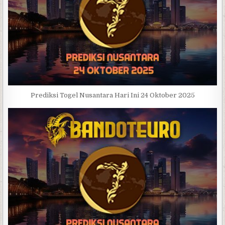
Prediksi Togel Nusantara Hari Ini 24 Oktober 2025