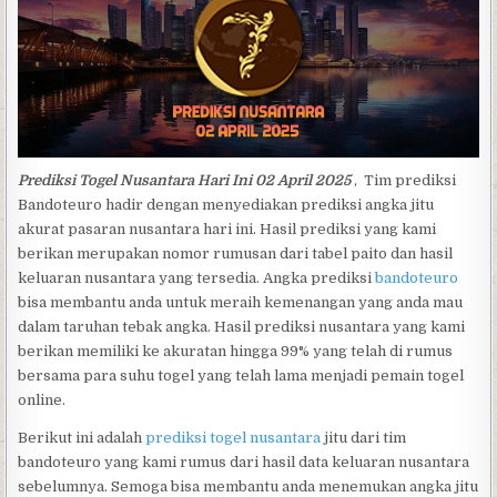
Prediksi Togel Nusantara Hari Ini 02 April 2025
, Tim prediksi
Bandoteuro hadir dengan menyediakan prediksi angka jitu
akurat pasaran nusantara hari ini. Hasil prediksi yang kami
berikan merupakan nomor rumusan dari tabel paito dan hasil
keluaran nusantara yang tersedia. Angka prediksi
bandoteuro
bisa membantu anda untuk meraih kemenangan yang anda mau
dalam taruhan tebak angka. Hasil prediksi nusantara yang kami
berikan memiliki ke akuratan hingga 99% yang telah di rumus
bersama para suhu togel yang telah lama menjadi pemain togel
online.
Berikut ini adalah
prediksi togel nusantara
jitu dari tim
bandoteuro yang kami rumus dari hasil data keluaran nusantara
sebelumnya. Semoga bisa membantu anda menemukan angka jitu