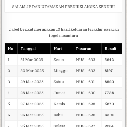
SALAM JP DAN UTAMAKAN PREDIKSI ANGKA SENDIRI
Tabel berikut merupakan 10 hasil keluaran terakhir pasaran
togel nusantara
No
Tanggal
Hari
Pasaran
Result
1
31 Mar 2025
Senin
NUS – 633
5642
2
30 Mar 2025
Minggu
NUS – 632
8197
3
29 Mar 2025
Sabtu
NUS – 631
8920
4
28 Mar 2025
Jumat
NUS – 630
7738
5
27 Mar 2025
Kamis
NUS – 629
5670
6
26 Mar 2025
Rabu
NUS – 628
6390
7
25 Mar 2025
Selasa
NUS – 627
2284