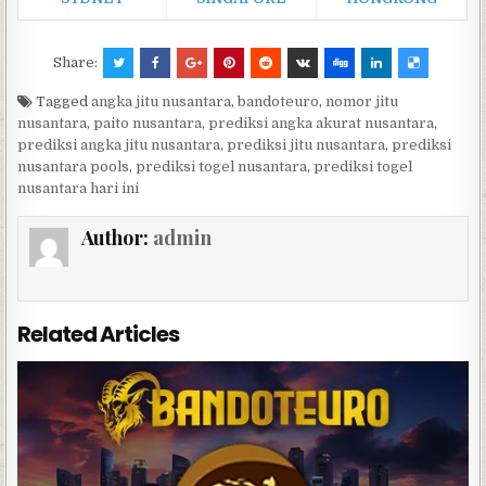
Share:
Tagged
angka jitu nusantara
,
bandoteuro
,
nomor jitu
nusantara
,
paito nusantara
,
prediksi angka akurat nusantara
,
prediksi angka jitu nusantara
,
prediksi jitu nusantara
,
prediksi
nusantara pools
,
prediksi togel nusantara
,
prediksi togel
nusantara hari ini
Author:
admin
Related Articles