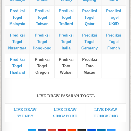
Prediksi
Prediksi
Prediksi
Prediksi
Prediksi
Togel
Togel
Togel
Togel
Togel
Malaysia
Taiwan
Trafford
Qatar
UK6D
Prediksi
Prediksi
Prediksi
Prediksi
Prediksi
Togel
Togel
Togel
Togel
Togel
Nusantara
Hongkong
Italia
Germany
French
Prediksi
Prediksi
Prediksi
Prediksi
Togel
Togel
Toto
Toto
Thailand
Oregon
Wuhan
Macau
LIVE DRAW PASARAN TOGEL
LIVE DRAW
LIVE DRAW
LIVE DRAW
SYDNEY
SINGAPORE
HONGKONG