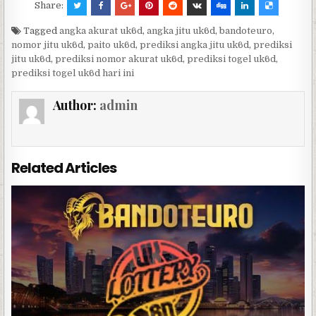
Share:
Tagged
angka akurat uk6d
,
angka jitu uk6d
,
bandoteuro
,
nomor jitu uk6d
,
paito uk6d
,
prediksi angka jitu uk6d
,
prediksi
jitu uk6d
,
prediksi nomor akurat uk6d
,
prediksi togel uk6d
,
prediksi togel uk6d hari ini
Author:
admin
Related Articles