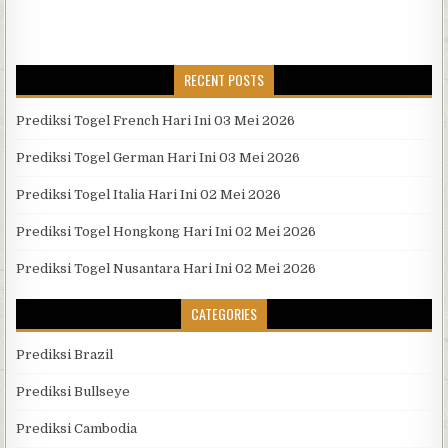
RECENT POSTS
Prediksi Togel French Hari Ini 03 Mei 2026
Prediksi Togel German Hari Ini 03 Mei 2026
Prediksi Togel Italia Hari Ini 02 Mei 2026
Prediksi Togel Hongkong Hari Ini 02 Mei 2026
Prediksi Togel Nusantara Hari Ini 02 Mei 2026
CATEGORIES
Prediksi Brazil
Prediksi Bullseye
Prediksi Cambodia