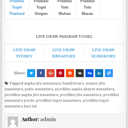
Prediksi
Prediksi
Prediksi
Prediksi
Togel
Togel
Toto
Toto
Thailand
Oregon
Wuhan
Macau
LIVE DRAW PASARAN TOGEL
LIVE DRAW
LIVE DRAW
LIVE DRAW
SYDNEY
SINGAPORE
HONGKONG
Share:
Tagged
angka jitu nusantara
,
bandoteuro
,
nomor jitu
nusantara
,
paito nusantara
,
prediksi angka akurat nusantara
,
prediksi angka jitu nusantara
,
prediksi jitu nusantara
,
prediksi
nusantara pools
,
prediksi togel nusantara
,
prediksi togel
nusantara hari ini
Author:
admin