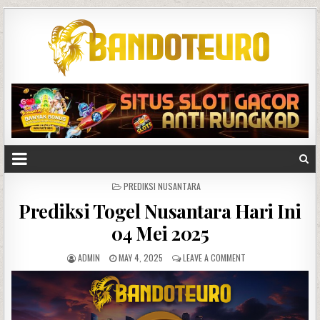
POSTED
PREDIKSI NUSANTARA
IN
Prediksi Togel Nusantara Hari Ini
04 Mei 2025
ADMIN
MAY 4, 2025
LEAVE A COMMENT