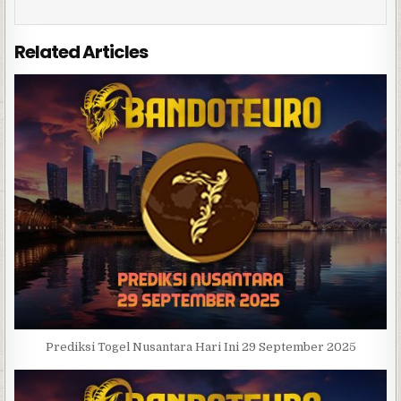
Related Articles
Prediksi Togel Nusantara Hari Ini 29 September 2025