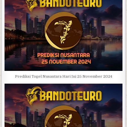
Prediksi Togel Nusantara Hari Ini 25 November 2024