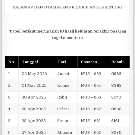
SALAM JP DAN UTAMAKAN PREDIKSI ANGKA SENDIRI
Tabel berikut merupakan 10 hasil keluaran terakhir pasaran
togel nusantara
No
Tanggal
Hari
Pasaran
Result
1
02 May 2025
Jumat
NUS – 665
0982
2
01 May 2025
Kamis
NUS – 664
3368
3
30 Apr 2025
Rabu
NUS – 663
8470
4
29 Apr 2025
Selasa
NUS – 662
0938
5
28 Apr 2025
Senin
NUS – 661
6161
6
27 Apr 2025
Minggu
NUS – 660
3970