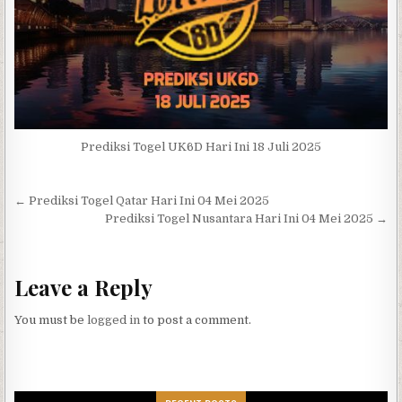
Prediksi Togel UK6D Hari Ini 18 Juli 2025
Post
← Prediksi Togel Qatar Hari Ini 04 Mei 2025
navigation
Prediksi Togel Nusantara Hari Ini 04 Mei 2025 →
Leave a Reply
You must be
logged in
to post a comment.