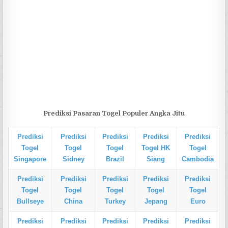
Prediksi Pasaran Togel Populer Angka Jitu
Prediksi
Prediksi
Prediksi
Prediksi
Prediksi
Togel
Togel
Togel
Togel HK
Togel
Singapore
Sidney
Brazil
Siang
Cambodia
Prediksi
Prediksi
Prediksi
Prediksi
Prediksi
Togel
Togel
Togel
Togel
Togel
Bullseye
China
Turkey
Jepang
Euro
Prediksi
Prediksi
Prediksi
Prediksi
Prediksi