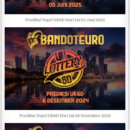
Prediksi Togel UK6D Hari Ini 05 Juni 2025
Prediksi Togel UK6D Hari Ini 06 Desember 2024