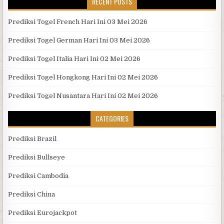
RECENT POSTS
Prediksi Togel French Hari Ini 03 Mei 2026
Prediksi Togel German Hari Ini 03 Mei 2026
Prediksi Togel Italia Hari Ini 02 Mei 2026
Prediksi Togel Hongkong Hari Ini 02 Mei 2026
Prediksi Togel Nusantara Hari Ini 02 Mei 2026
CATEGORIES
Prediksi Brazil
Prediksi Bullseye
Prediksi Cambodia
Prediksi China
Prediksi Eurojackpot