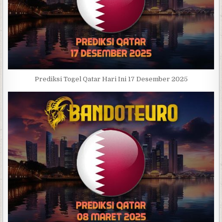
Prediksi Togel Qatar Hari Ini 17 Desember 2025