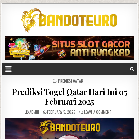
POSTED
PREDIKSI QATAR
IN
Prediksi Togel Qatar Hari Ini 05
Februari 2025
ADMIN
FEBRUARY 5, 2025
LEAVE A COMMENT