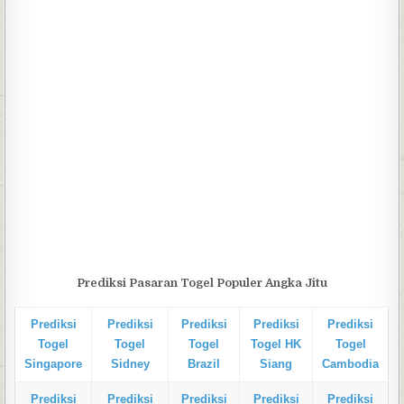
Prediksi Pasaran Togel Populer Angka Jitu
Prediksi
Prediksi
Prediksi
Prediksi
Prediksi
Togel
Togel
Togel
Togel HK
Togel
Singapore
Sidney
Brazil
Siang
Cambodia
Prediksi
Prediksi
Prediksi
Prediksi
Prediksi