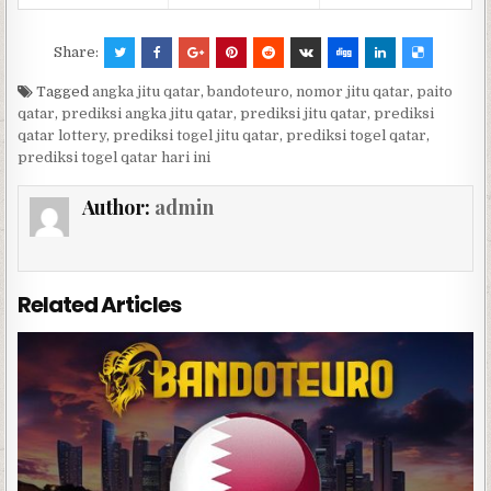
Share:
Tagged
angka jitu qatar
,
bandoteuro
,
nomor jitu qatar
,
paito
qatar
,
prediksi angka jitu qatar
,
prediksi jitu qatar
,
prediksi
qatar lottery
,
prediksi togel jitu qatar
,
prediksi togel qatar
,
prediksi togel qatar hari ini
Author:
admin
Related Articles