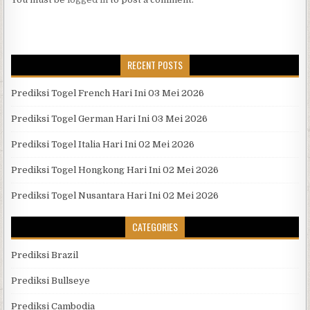
RECENT POSTS
Prediksi Togel French Hari Ini 03 Mei 2026
Prediksi Togel German Hari Ini 03 Mei 2026
Prediksi Togel Italia Hari Ini 02 Mei 2026
Prediksi Togel Hongkong Hari Ini 02 Mei 2026
Prediksi Togel Nusantara Hari Ini 02 Mei 2026
CATEGORIES
Prediksi Brazil
Prediksi Bullseye
Prediksi Cambodia