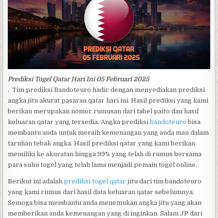
Prediksi Togel Qatar Hari Ini 05 Februari 2025
, Tim prediksi Bandoteuro hadir dengan menyediakan prediksi
angka jitu akurat pasaran qatar hari ini. Hasil prediksi yang kami
berikan merupakan nomor rumusan dari tabel paito dan hasil
keluaran qatar yang tersedia. Angka prediksi
bandoteuro
bisa
membantu anda untuk meraih kemenangan yang anda mau dalam
taruhan tebak angka. Hasil prediksi qatar yang kami berikan
memiliki ke akuratan hingga 99% yang telah di rumus bersama
para suhu togel yang telah lama menjadi pemain togel online.
Berikut ini adalah
prediksi togel qatar
jitu dari tim bandoteuro
yang kami rumus dari hasil data keluaran qatar sebelumnya.
Semoga bisa membantu anda menemukan angka jitu yang akan
memberikan anda kemenangan yang di inginkan. Salam JP dari