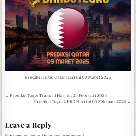
Prediksi Togel Qatar Hari Ini 09 Maret 2025
Post
← Prediksi Togel Trafford Hari Ini 05 Februari 2025
navigation
Prediksi Togel UK6D Hari Ini 05 Februari 2025 →
Leave a Reply
You must be
logged in
to post a comment.