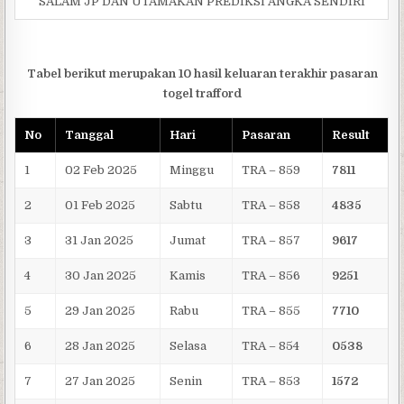
SALAM JP DAN UTAMAKAN PREDIKSI ANGKA SENDIRI
Tabel berikut merupakan 10 hasil keluaran terakhir pasaran
togel trafford
No
Tanggal
Hari
Pasaran
Result
1
02 Feb 2025
Minggu
TRA – 859
7811
2
01 Feb 2025
Sabtu
TRA – 858
4835
3
31 Jan 2025
Jumat
TRA – 857
9617
4
30 Jan 2025
Kamis
TRA – 856
9251
5
29 Jan 2025
Rabu
TRA – 855
7710
6
28 Jan 2025
Selasa
TRA – 854
0538
7
27 Jan 2025
Senin
TRA – 853
1572