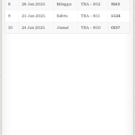
8
26 Jan 2025
Minggu
TRA – 852
9143
9
25 Jan 2025
Sabtu
TRA – 851
5524
10
24 Jan 2025
Jumat
TRA – 850
0137