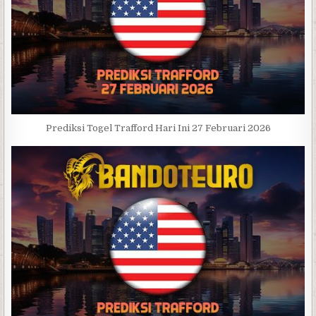
Prediksi Togel Trafford Hari Ini 27 Februari 2026