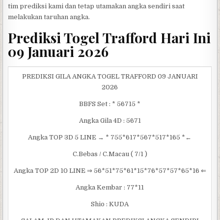
tim prediksi kami dan tetap utamakan angka sendiri saat
melakukan taruhan angka.
Prediksi Togel Trafford Hari Ini
09 Januari 2026
PREDIKSI GILA ANGKA TOGEL TRAFFORD 09 JANUARI
2026
BBFS Set : * 56715 *
Angka Gila 4D : 5671
Angka TOP 3D 5 LINE → * 755*617*567*517*165 *←
C.Bebas / C.Macau ( 7/1 )
Angka TOP 2D 10 LINE ⇒ 56*51*75*61*15*76*57*57*65*16
⇐
Angka Kembar : 77*11
Shio : KUDA