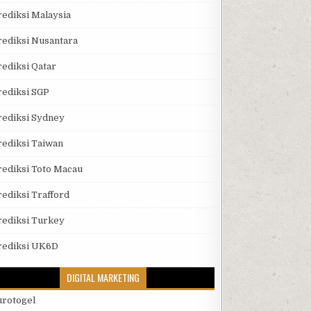
rediksi Malaysia
rediksi Nusantara
rediksi Qatar
rediksi SGP
rediksi Sydney
rediksi Taiwan
rediksi Toto Macau
rediksi Trafford
rediksi Turkey
rediksi UK6D
DIGITAL MARKETING
urotogel