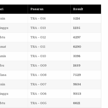
ri
Pasaran
Result
nin
TRA – 014
5214
inggu
TRA – 013
1235
btu
TRA – 012
4297
umat
TRA – 011
6290
amis
TRA – 010
3198
abu
TRA – 009
1839
lasa
TRA – 008
7529
nin
TRA – 007
9834
inggu
TRA – 006
9353
btu
TRA – 005
6621