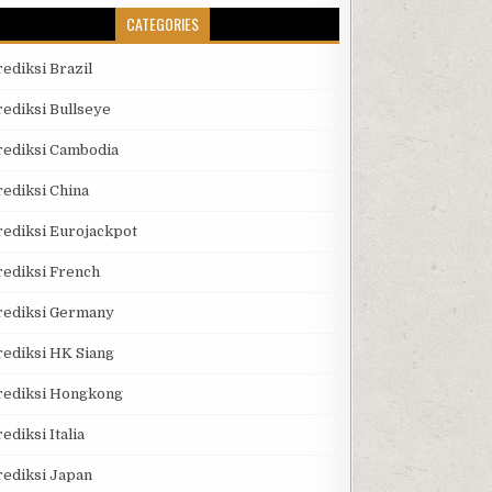
CATEGORIES
rediksi Brazil
rediksi Bullseye
rediksi Cambodia
rediksi China
rediksi Eurojackpot
rediksi French
rediksi Germany
rediksi HK Siang
rediksi Hongkong
ediksi Italia
rediksi Japan