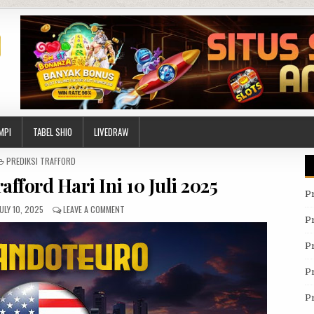
MPI
TABEL SHIO
LIVEDRAW
POSTED
PREDIKSI TRAFFORD
IN
afford Hari Ini 10 Juli 2025
P
ULY 10, 2025
LEAVE A COMMENT
P
Pr
P
P