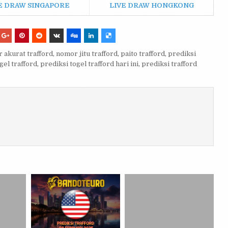
E DRAW SINGAPORE
LIVE DRAW HONGKONG
 akurat trafford
,
nomor jitu trafford
,
paito trafford
,
prediksi
gel trafford
,
prediksi togel trafford hari ini
,
prediksi trafford