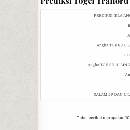
Prediksi Togel Trafford 
PREDIKSI GILA AN
B
A
Angka TOP 3D 5 
C.B
Angka TOP 2D 10 LIN
An
SALAM JP DAN UT
Tabel berikut merupakan 10 h