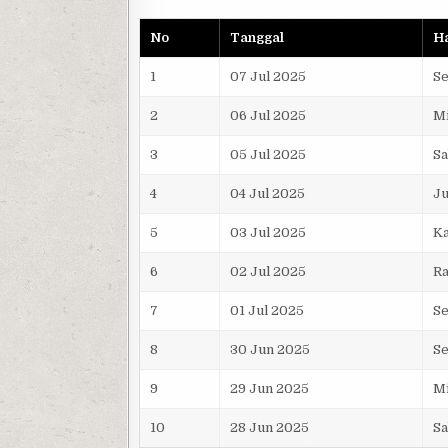
No
Tanggal
Ha
1
07 Jul 2025
Se
2
06 Jul 2025
M
3
05 Jul 2025
Sa
4
04 Jul 2025
J
5
03 Jul 2025
K
6
02 Jul 2025
R
7
01 Jul 2025
Se
8
30 Jun 2025
Se
9
29 Jun 2025
M
10
28 Jun 2025
Sa