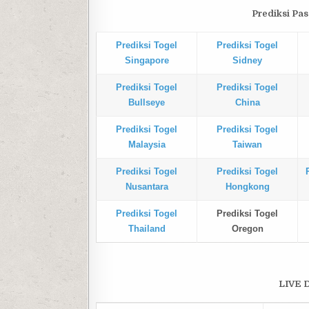
Prediksi Pas
Prediksi Togel
Prediksi Togel
Singapore
Sidney
Prediksi Togel
Prediksi Togel
Bullseye
China
Prediksi Togel
Prediksi Togel
Malaysia
Taiwan
Prediksi Togel
Prediksi Togel
Nusantara
Hongkong
Prediksi Togel
Prediksi Togel
Thailand
Oregon
LIVE 