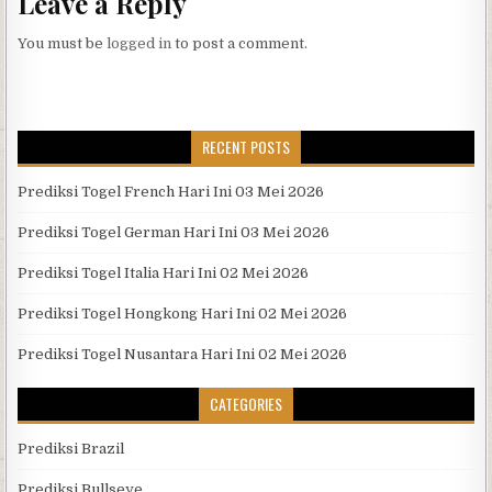
Leave a Reply
You must be
logged in
to post a comment.
RECENT POSTS
Prediksi Togel French Hari Ini 03 Mei 2026
Prediksi Togel German Hari Ini 03 Mei 2026
Prediksi Togel Italia Hari Ini 02 Mei 2026
Prediksi Togel Hongkong Hari Ini 02 Mei 2026
Prediksi Togel Nusantara Hari Ini 02 Mei 2026
CATEGORIES
Prediksi Brazil
Prediksi Bullseye