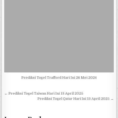
Prediksi Togel Trafford Hari Ini 26 Mei 2024
Post
← Prediksi Togel Taiwan Hari Ini 13 April 2025
navigation
Prediksi Togel Qatar Hari Ini 13 April 2025 →