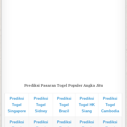
Prediksi Pasaran Togel Populer Angka Jitu
Prediksi
Prediksi
Prediksi
Prediksi
Prediksi
Togel
Togel
Togel
Togel HK
Togel
Singapore
Sidney
Brazil
Siang
Cambodia
Prediksi
Prediksi
Prediksi
Prediksi
Prediksi