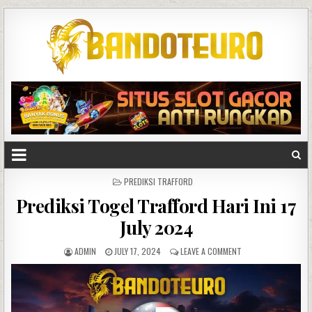
POSTED
PREDIKSI TRAFFORD
IN
Prediksi Togel Trafford Hari Ini 17
July 2024
ADMIN
JULY 17, 2024
LEAVE A COMMENT