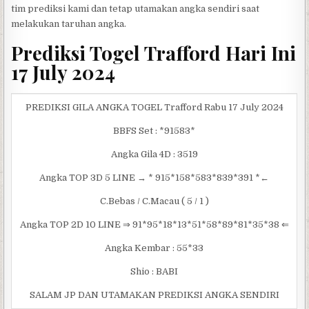
tim prediksi kami dan tetap utamakan angka sendiri saat
melakukan taruhan angka.
Prediksi Togel Trafford Hari Ini
17 July 2024
PREDIKSI GILA ANGKA TOGEL Trafford Rabu 17 July 2024
BBFS Set : *91583*
Angka Gila 4D : 3519
Angka TOP 3D 5 LINE → * 915*158*583*839*391
*←
C.Bebas / C.Macau ( 5 / 1 )
Angka TOP 2D 10 LINE ⇒ 91*95*18*13*51*58*89*81*35*38
⇐
Angka Kembar : 55*33
Shio : BABI
SALAM JP DAN UTAMAKAN PREDIKSI ANGKA SENDIRI