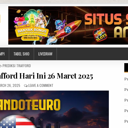
MPI
TABEL SHIO
LIVEDRAW
POSTED
PREDIKSI TRAFFORD
IN
fford Hari Ini 26 Maret 2025
P
RCH 26, 2025
LEAVE A COMMENT
P
Pr
P
P