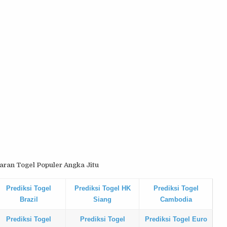
aran Togel Populer Angka Jitu
Prediksi Togel
Prediksi Togel HK
Prediksi Togel
Brazil
Siang
Cambodia
Prediksi Togel
Prediksi Togel
Prediksi Togel Euro