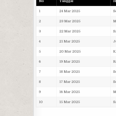
No
Tanggal
H
1
24 Mar 2025
S
2
23 Mar 2025
M
3
22 Mar 2025
S
4
21 Mar 2025
J
5
20 Mar 2025
K
6
19 Mar 2025
R
7
18 Mar 2025
S
8
17 Mar 2025
S
9
16 Mar 2025
M
10
15 Mar 2025
S