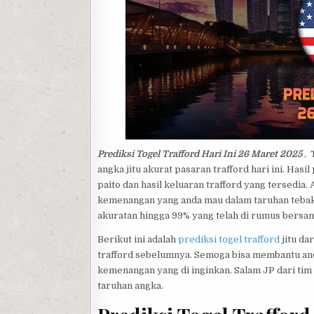
Prediksi Togel Trafford Hari Ini 26 Maret 2025
, 
angka jitu akurat pasaran trafford hari ini. Ha
paito dan hasil keluaran trafford yang tersedia.
kemenangan yang anda mau dalam taruhan tebak a
akuratan hingga 99% yang telah di rumus bersam
Berikut ini adalah
prediksi togel trafford
jitu da
trafford sebelumnya. Semoga bisa membantu a
kemenangan yang di inginkan. Salam JP dari tim
taruhan angka.