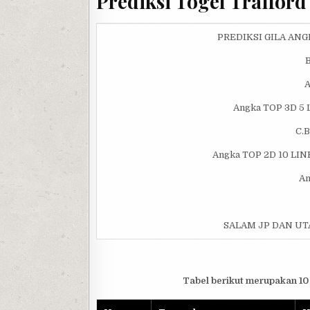
Prediksi Togel Trafford
PREDIKSI GILA AN
B
A
Angka TOP 3D 5 
C.B
Angka TOP 2D 10 LIN
An
SALAM JP DAN UT
Tabel berikut merupakan 10 h