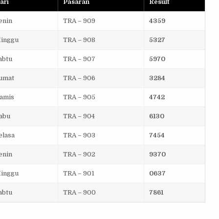
ari
Pasaran
Result
enin
TRA – 909
4359
inggu
TRA – 908
5327
abtu
TRA – 907
5970
umat
TRA – 906
3284
amis
TRA – 905
4742
abu
TRA – 904
6130
elasa
TRA – 903
7454
enin
TRA – 902
9370
inggu
TRA – 901
0637
abtu
TRA – 900
7861