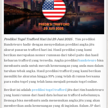
Prediksi Togel Trafford Hari Ini 29 Juni 2025
, Tim prediksi
Bandoteuro hadir dengan menyediakan prediksi angka jitu
akurat pasaran trafford hari ini. Hasil prediksi yang kami
berikan merupakan nomor rumusan dari tabel paito dan hasil
keluaran trafford yang tersedia. Angka prediksi
bandoteuro
bisa
membantu anda untuk meraih kemenangan yang anda mau dalam
taruhan tebak angka. Hasil prediksi trafford yang kami berikan
memiliki ke akuratan hingga 99% yang telah di rumus bersama
para suhu togel yang telah lama menjadi pemain togel online.
Berikut ini adalah
prediksi togel trafford
jitu dari tim bandoteuro
yang kami rumus dari hasil data keluaran trafford sebelumnya.
Semoga bisa membantu anda menemukan angka jitu yang akan
memberikan anda kemenangan yang di inginkan. Salam JP dari