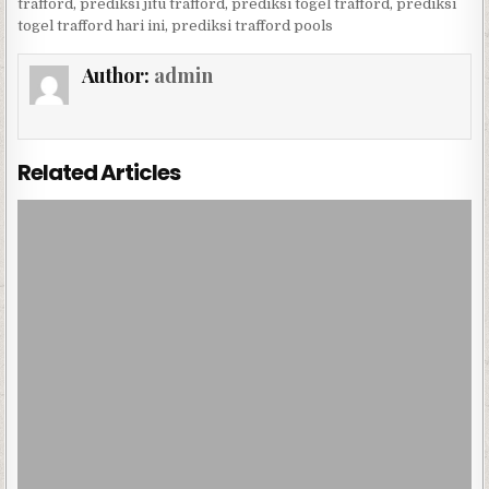
trafford
,
prediksi jitu trafford
,
prediksi togel trafford
,
prediksi
togel trafford hari ini
,
prediksi trafford pools
Author:
admin
Related Articles