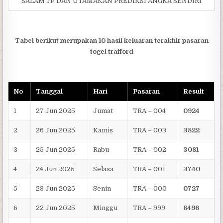
SALAM JP DAN UTAMAKAN PREDIKSI ANGKA SENDIRI
Tabel berikut merupakan 10 hasil keluaran terakhir pasaran
togel trafford
No
Tanggal
Hari
Pasaran
Result
1
27 Jun 2025
Jumat
TRA – 004
0924
2
26 Jun 2025
Kamis
TRA – 003
3822
3
25 Jun 2025
Rabu
TRA – 002
3081
4
24 Jun 2025
Selasa
TRA – 001
3740
5
23 Jun 2025
Senin
TRA – 000
0727
6
22 Jun 2025
Minggu
TRA – 999
8496