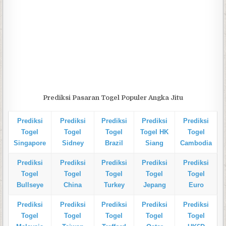
Prediksi Pasaran Togel Populer Angka Jitu
Prediksi
Prediksi
Prediksi
Prediksi
Prediksi
Togel
Togel
Togel
Togel HK
Togel
Singapore
Sidney
Brazil
Siang
Cambodia
Prediksi
Prediksi
Prediksi
Prediksi
Prediksi
Togel
Togel
Togel
Togel
Togel
Bullseye
China
Turkey
Jepang
Euro
Prediksi
Prediksi
Prediksi
Prediksi
Prediksi
Togel
Togel
Togel
Togel
Togel