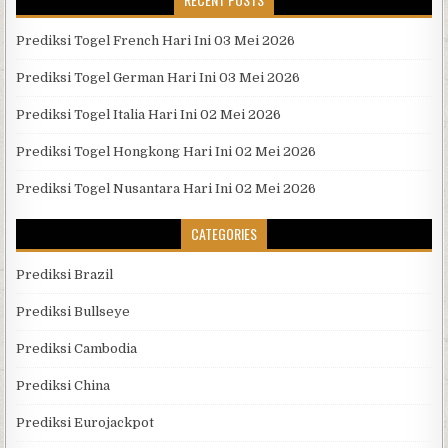
Prediksi Togel French Hari Ini 03 Mei 2026
Prediksi Togel German Hari Ini 03 Mei 2026
Prediksi Togel Italia Hari Ini 02 Mei 2026
Prediksi Togel Hongkong Hari Ini 02 Mei 2026
Prediksi Togel Nusantara Hari Ini 02 Mei 2026
CATEGORIES
Prediksi Brazil
Prediksi Bullseye
Prediksi Cambodia
Prediksi China
Prediksi Eurojackpot