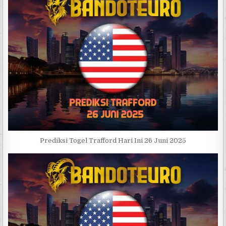
Prediksi Togel Trafford Hari Ini 26 Juni 2025