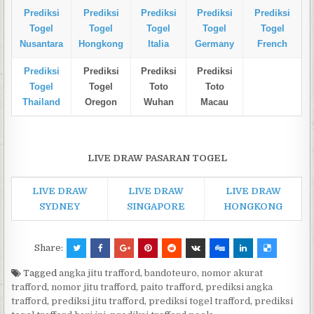
Prediksi
Prediksi
Prediksi
Prediksi
Prediksi
Togel
Togel
Togel
Togel
Togel
Nusantara
Hongkong
Italia
Germany
French
Prediksi
Prediksi
Prediksi
Prediksi
Togel
Togel
Toto
Toto
Thailand
Oregon
Wuhan
Macau
LIVE DRAW PASARAN TOGEL
LIVE DRAW
LIVE DRAW
LIVE DRAW
SYDNEY
SINGAPORE
HONGKONG
Share:
Tagged
angka jitu trafford
,
bandoteuro
,
nomor akurat
trafford
,
nomor jitu trafford
,
paito trafford
,
prediksi angka
trafford
,
prediksi jitu trafford
,
prediksi togel trafford
,
prediksi