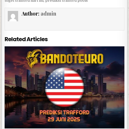
togel trafford hari ini
,
prediksi trafford pools
Author:
admin
Related Articles