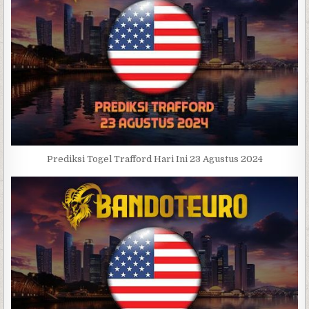
Prediksi Togel Trafford Hari Ini 23 Agustus 2024