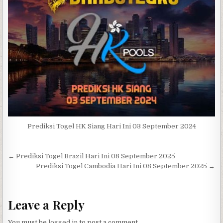
Prediksi Togel HK Siang Hari Ini 03 September 2024
Post
← Prediksi Togel Brazil Hari Ini 08 September 2025
navigation
Prediksi Togel Cambodia Hari Ini 08 September 2025 →
Leave a Reply
You must be
logged in
to post a comment.