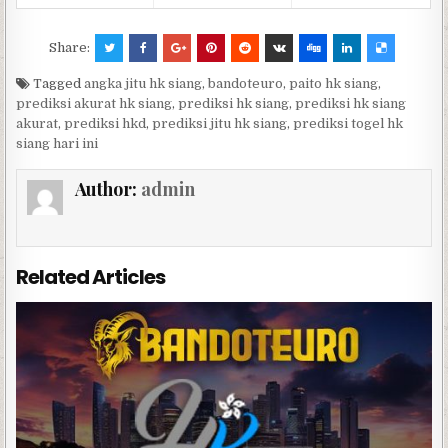
Share:
Tagged
angka jitu hk siang
,
bandoteuro
,
paito hk siang
,
prediksi akurat hk siang
,
prediksi hk siang
,
prediksi hk siang
akurat
,
prediksi hkd
,
prediksi jitu hk siang
,
prediksi togel hk
siang hari ini
Author:
admin
Related Articles