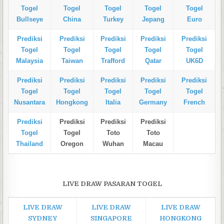
Togel
Togel
Togel
Togel
Togel
Bullseye
China
Turkey
Jepang
Euro
Prediksi
Prediksi
Prediksi
Prediksi
Prediksi
Togel
Togel
Togel
Togel
Togel
Malaysia
Taiwan
Trafford
Qatar
UK6D
Prediksi
Prediksi
Prediksi
Prediksi
Prediksi
Togel
Togel
Togel
Togel
Togel
Nusantara
Hongkong
Italia
Germany
French
Prediksi
Prediksi
Prediksi
Prediksi
Togel
Togel
Toto
Toto
Thailand
Oregon
Wuhan
Macau
LIVE DRAW PASARAN TOGEL
LIVE DRAW
LIVE DRAW
LIVE DRAW
SYDNEY
SINGAPORE
HONGKONG