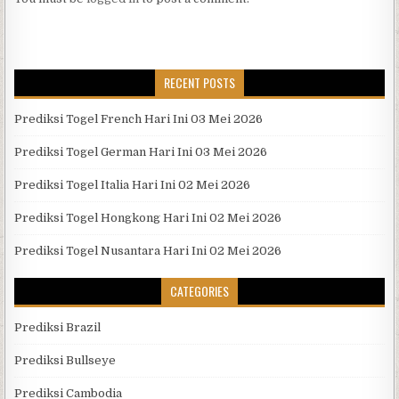
RECENT POSTS
Prediksi Togel French Hari Ini 03 Mei 2026
Prediksi Togel German Hari Ini 03 Mei 2026
Prediksi Togel Italia Hari Ini 02 Mei 2026
Prediksi Togel Hongkong Hari Ini 02 Mei 2026
Prediksi Togel Nusantara Hari Ini 02 Mei 2026
CATEGORIES
Prediksi Brazil
Prediksi Bullseye
Prediksi Cambodia