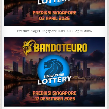
Prediksi Togel Singapore Hari Ini 03 April 2025