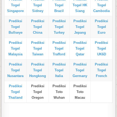
Togel
Togel
Togel
Togel HK
Togel
Singapore
Sidney
Brazil
Siang
Cambodia
Prediksi
Prediksi
Prediksi
Prediksi
Prediksi
Togel
Togel
Togel
Togel
Togel
Bullseye
China
Turkey
Jepang
Euro
Prediksi
Prediksi
Prediksi
Prediksi
Prediksi
Togel
Togel
Togel
Togel
Togel
Malaysia
Taiwan
Trafford
Qatar
UK6D
Prediksi
Prediksi
Prediksi
Prediksi
Prediksi
Togel
Togel
Togel
Togel
Togel
Nusantara
Hongkong
Italia
Germany
French
Prediksi
Prediksi
Prediksi
Prediksi
Togel
Togel
Toto
Toto
Thailand
Oregon
Wuhan
Macau