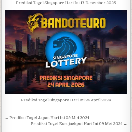
Prediksi Togel Singapore Hari Ini 17 Desember 2025
Prediksi Togel Singapore Hari Ini 24 April 2026
Post
← Prediksi Togel Japan Hari Ini 09 Mei 2024
navigation
Prediksi Togel Eurojackpot Hari Ini 09 Mei 2024 →