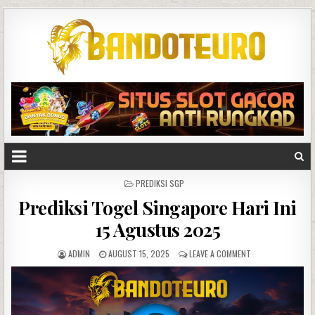
POSTED
PREDIKSI SGP
IN
Prediksi Togel Singapore Hari Ini
15 Agustus 2025
ADMIN
AUGUST 15, 2025
LEAVE A COMMENT