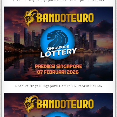
Prediksi Togel Singapore Hari Ini 07 Februari 2026