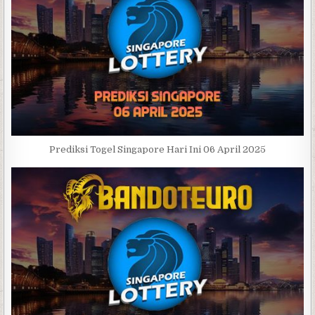
Prediksi Togel Singapore Hari Ini 06 April 2025