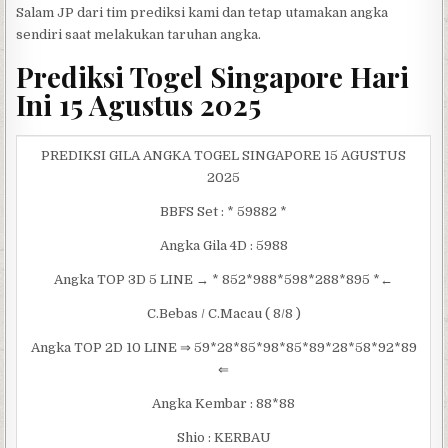
Salam JP dari tim prediksi kami dan tetap utamakan angka
sendiri saat melakukan taruhan angka.
Prediksi Togel Singapore Hari
Ini 15 Agustus 2025
PREDIKSI GILA ANGKA TOGEL SINGAPORE 15 AGUSTUS
2025
BBFS Set : * 59882 *
Angka Gila 4D : 5988
Angka TOP 3D 5 LINE → * 852*988*598*288*895 *←
C.Bebas / C.Macau ( 8/8 )
Angka TOP 2D 10 LINE ⇒ 59*28*85*98*85*89*28*58*92*89
⇐
Angka Kembar : 88*88
Shio : KERBAU