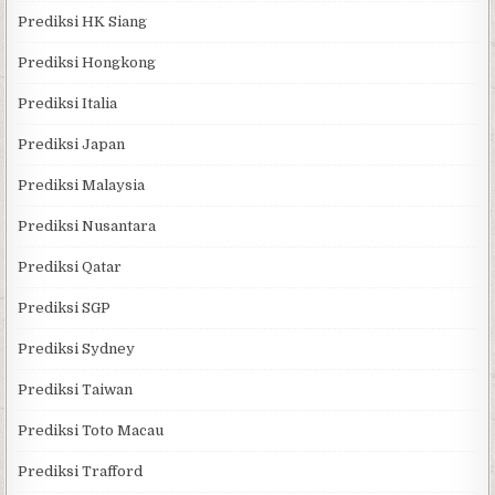
Prediksi HK Siang
Prediksi Hongkong
Prediksi Italia
Prediksi Japan
Prediksi Malaysia
Prediksi Nusantara
Prediksi Qatar
Prediksi SGP
Prediksi Sydney
Prediksi Taiwan
Prediksi Toto Macau
Prediksi Trafford