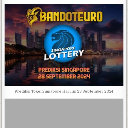
Prediksi Togel Singapore Hari Ini 28 September 2024