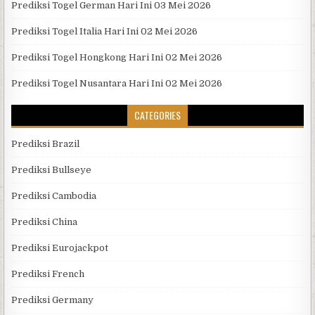
Prediksi Togel German Hari Ini 03 Mei 2026
Prediksi Togel Italia Hari Ini 02 Mei 2026
Prediksi Togel Hongkong Hari Ini 02 Mei 2026
Prediksi Togel Nusantara Hari Ini 02 Mei 2026
CATEGORIES
Prediksi Brazil
Prediksi Bullseye
Prediksi Cambodia
Prediksi China
Prediksi Eurojackpot
Prediksi French
Prediksi Germany