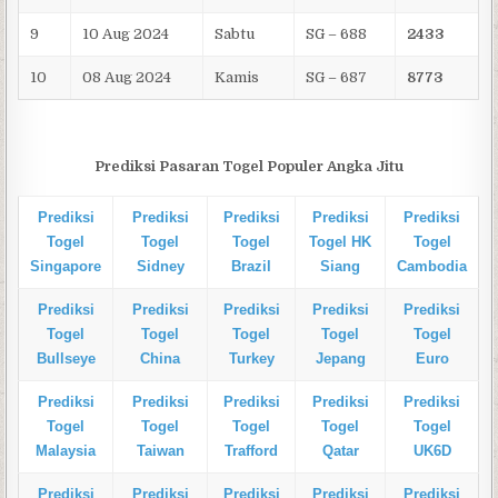
9
10 Aug 2024
Sabtu
SG – 688
2433
10
08 Aug 2024
Kamis
SG – 687
8773
Prediksi Pasaran Togel Populer Angka Jitu
Prediksi
Prediksi
Prediksi
Prediksi
Prediksi
Togel
Togel
Togel
Togel HK
Togel
Singapore
Sidney
Brazil
Siang
Cambodia
Prediksi
Prediksi
Prediksi
Prediksi
Prediksi
Togel
Togel
Togel
Togel
Togel
Bullseye
China
Turkey
Jepang
Euro
Prediksi
Prediksi
Prediksi
Prediksi
Prediksi
Togel
Togel
Togel
Togel
Togel
Malaysia
Taiwan
Trafford
Qatar
UK6D
Prediksi
Prediksi
Prediksi
Prediksi
Prediksi