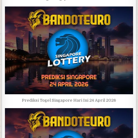
Prediksi Togel Singapore Hari Ini 24 April 2026