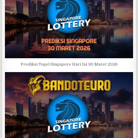
Prediksi Togel Singapore Hari Ini 30 Maret 2026