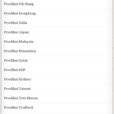
Prediksi HK Siang
Prediksi Hongkong
Prediksi Italia
Prediksi Japan
Prediksi Malaysia
Prediksi Nusantara
Prediksi Qatar
Prediksi SGP
Prediksi Sydney
Prediksi Taiwan
Prediksi Toto Macau
Prediksi Trafford