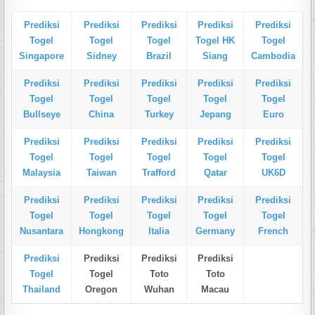
Prediksi
Prediksi
Prediksi
Prediksi
Prediksi
Togel
Togel
Togel
Togel HK
Togel
Singapore
Sidney
Brazil
Siang
Cambodia
Prediksi
Prediksi
Prediksi
Prediksi
Prediksi
Togel
Togel
Togel
Togel
Togel
Bullseye
China
Turkey
Jepang
Euro
Prediksi
Prediksi
Prediksi
Prediksi
Prediksi
Togel
Togel
Togel
Togel
Togel
Malaysia
Taiwan
Trafford
Qatar
UK6D
Prediksi
Prediksi
Prediksi
Prediksi
Prediksi
Togel
Togel
Togel
Togel
Togel
Nusantara
Hongkong
Italia
Germany
French
Prediksi
Prediksi
Prediksi
Prediksi
Togel
Togel
Toto
Toto
Thailand
Oregon
Wuhan
Macau