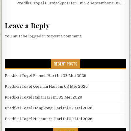
navigation
Prediksi Togel Eurojackpot Hari Ini 22 September 2025 →
Leave a Reply
You must be
logged in
to post a comment.
RECENT POSTS
Prediksi Togel French Hari Ini 03 Mei 2026
Prediksi Togel German Hari Ini 03 Mei 2026
Prediksi Togel Italia Hari Ini 02 Mei 2026
Prediksi Togel Hongkong Hari Ini 02 Mei 2026
Prediksi Togel Nusantara Hari Ini 02 Mei 2026