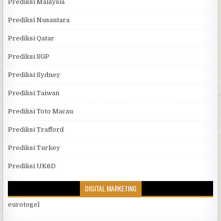
Prediksi Malaysia
Prediksi Nusantara
Prediksi Qatar
Prediksi SGP
Prediksi Sydney
Prediksi Taiwan
Prediksi Toto Macau
Prediksi Trafford
Prediksi Turkey
Prediksi UK6D
DIGITAL MARKETING
eurotogel