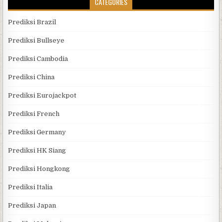
CATEGORIES
Prediksi Brazil
Prediksi Bullseye
Prediksi Cambodia
Prediksi China
Prediksi Eurojackpot
Prediksi French
Prediksi Germany
Prediksi HK Siang
Prediksi Hongkong
Prediksi Italia
Prediksi Japan