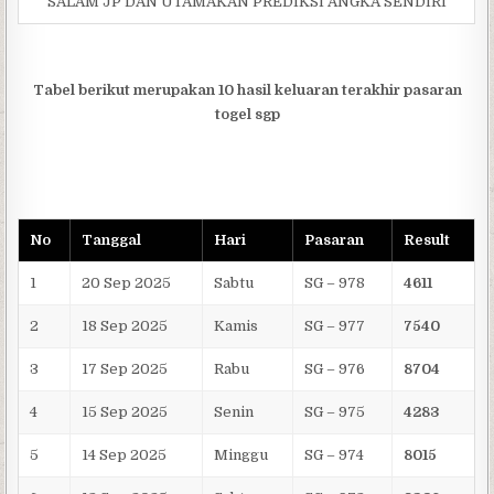
SALAM JP DAN UTAMAKAN PREDIKSI ANGKA SENDIRI
Tabel berikut merupakan 10 hasil keluaran terakhir pasaran
togel sgp
No
Tanggal
Hari
Pasaran
Result
1
20 Sep 2025
Sabtu
SG – 978
4611
2
18 Sep 2025
Kamis
SG – 977
7540
3
17 Sep 2025
Rabu
SG – 976
8704
4
15 Sep 2025
Senin
SG – 975
4283
5
14 Sep 2025
Minggu
SG – 974
8015