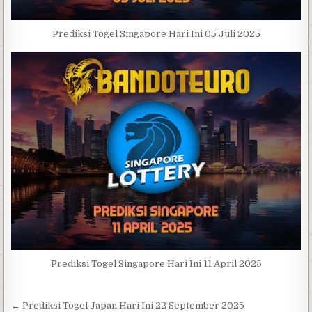
Prediksi Togel Singapore Hari Ini 05 Juli 2025
Prediksi Togel Singapore Hari Ini 11 April 2025
Post
← Prediksi Togel Japan Hari Ini 22 September 2025