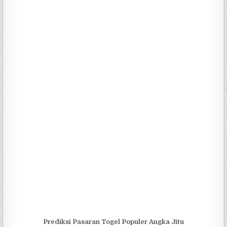
Prediksi Pasaran Togel Populer Angka Jitu