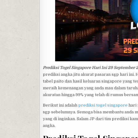
Prediksi Togel Singapore Hari Ini 29 September
prediksi angka jitu akurat pasaran sgp hari in
tabel paito dan hasil keluaran singapore yang t
meraih kemenangan yang anda mau dalam taruhan
akuratan hingga 99% yang telah di rumus bersam
Berikut ini adalah
prediksi togel singapore
hari 
sgp sebelumnya. Semoga bisa membantu anda 
yang di inginkan. Salam JP dari tim prediksi ka
angka.