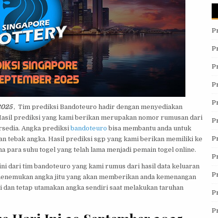
P
P
P
P
P
 2025
, Tim prediksi Bandoteuro hadir dengan menyediakan
i. Hasil prediksi yang kami berikan merupakan nomor rumusan dari
P
ersedia. Angka prediksi
bandoteuro
bisa membantu anda untuk
P
 tebak angka. Hasil prediksi sgp yang kami berikan memiliki ke
a para suhu togel yang telah lama menjadi pemain togel online.
P
ini dari tim bandoteuro yang kami rumus dari hasil data keluaran
P
menemukan angka jitu yang akan memberikan anda kemenangan
mi dan tetap utamakan angka sendiri saat melakukan taruhan
Pr
P