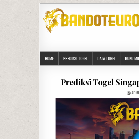
HOME
PREDIKSI TOGEL
DATA TOGEL
BUKU MI
Prediksi Togel Singa
ADM