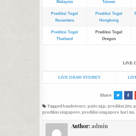
Malaysia
Taiwan
Prediksi Togel
Prediksi Togel
Nusantara
Hongkong
Prediksi Togel
Prediksi Togel
Thailand
Oregon
LIVE 
LIVE DRAW SYDNEY
LIV
Share:
Tagged
bandoteuro
,
paito sgp
,
prediksi jitu
,
p
prediksi singapore
,
prediksi singapore hari ini
,
Author:
admin