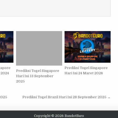
gapore
Prediksi Togel Singapore
Prediksi Togel Singapore
s 2024
Hari Ini 24 Maret 2026
Hari Ini 13 September
2025
2025
Prediksi Togel Brazil Hari Ini 28 September 2025 →
Copyright © 2026 BandotEuro