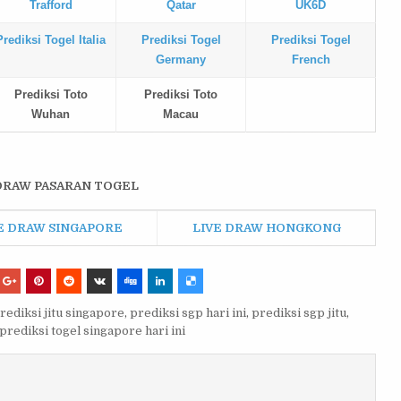
Trafford
Qatar
UK6D
Prediksi Togel Italia
Prediksi Togel
Prediksi Togel
Germany
French
Prediksi Toto
Prediksi Toto
Wuhan
Macau
DRAW PASARAN TOGEL
E DRAW SINGAPORE
LIVE DRAW HONGKONG
rediksi jitu singapore
,
prediksi sgp hari ini
,
prediksi sgp jitu
,
prediksi togel singapore hari ini